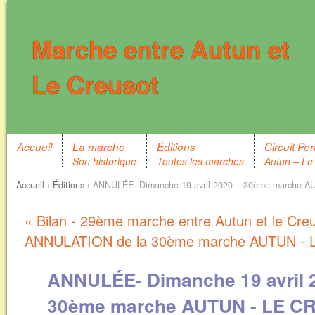
Marche entre Autun et
Le Creusot
Accueil
La marche
Éditions
Circuit P
Son historique
Toutes les marches
Autun – Le
Accueil
›
Éditions
›
ANNULÉE- Dimanche 19 avril 2020 – 30ème marche 
« Bilan - 29ème marche entre Autun et le Cre
ANNULATION de la 30ème marche AUTUN -
ANNULÉE- Dimanche 19 avril 
30ème marche AUTUN - LE C