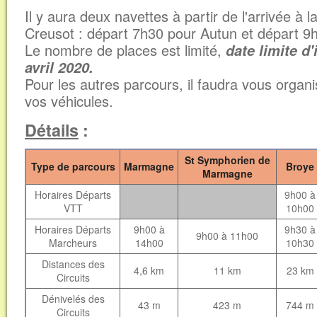
Il y aura deux navettes à partir de l'arrivée à
Creusot : départ 7h30 pour Autun et départ 9
Le nombre de places est limité,
date limite d'
avril 2020.
Pour les autres parcours, il faudra vous organi
vos véhicules.
Détails
:
St Symphorien de
Type de parcours
Marmagne
Broye
Marmagne
Horaires Départs
9h00 à
VTT
10h00
Horaires Départs
9h00 à
9h30 à
9h00 à 11h00
Marcheurs
14h00
10h30
Distances des
4,6 km
11 km
23 km
Circuits
Dénivelés des
43 m
423 m
744 m
Circuits