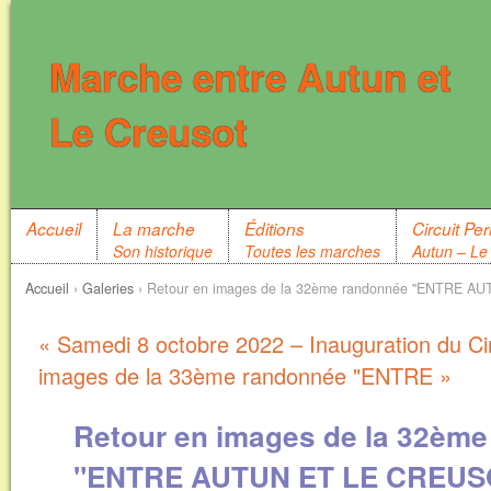
Marche entre Autun et
Le Creusot
Accueil
La marche
Éditions
Circuit P
Son historique
Toutes les marches
Autun – Le
Accueil
›
Galeries
›
Retour en images de la 32ème randonnée "ENTRE AU
« Samedi 8 octobre 2022 – Inauguration du Cir
images de la 33ème randonnée "ENTRE »
Retour en images de la 32èm
"ENTRE AUTUN ET LE CREUS